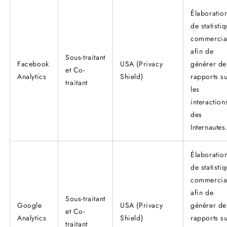
Élaboratio
de statisti
commercia
afin de
Sous-traitant
Facebook
USA (Privacy
générer de
et Co-
Analytics
Shield)
rapports s
traitant
les
interaction
des
Internautes
Élaboratio
de statisti
commercia
afin de
Sous-traitant
Google
USA (Privacy
générer de
et Co-
Analytics
Shield)
rapports s
traitant