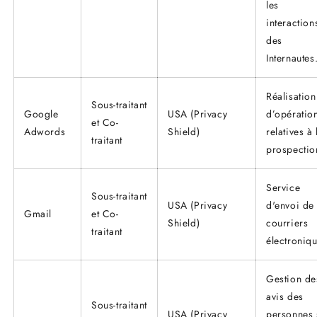
les
interaction
des
Internautes
Réalisation
Sous-traitant
Google
USA (Privacy
d’opératio
et Co-
Adwords
Shield)
relatives à 
traitant
prospectio
Service
Sous-traitant
USA (Privacy
d'envoi de
Gmail
et Co-
Shield)
courriers
traitant
électroniqu
Gestion de
avis des
Sous-traitant
USA (Privacy
personnes 