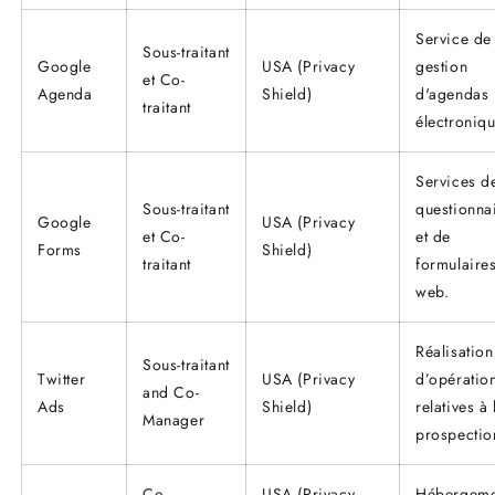
Service de
Sous-traitant
Google
USA (Privacy
gestion
et Co-
Agenda
Shield)
d'agendas
traitant
électroniqu
Services d
Sous-traitant
questionna
Google
USA (Privacy
et Co-
et de
Forms
Shield)
traitant
formulaire
web.
Réalisation
Sous-traitant
Twitter
USA (Privacy
d’opératio
and Co-
Ads
Shield)
relatives à 
Manager
prospectio
Co-
USA (Privacy
Hébergeme